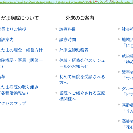
こだま病院について
外来のご案内
院長よりご挨拶
診療科目
社会
施設案内
診療時間
地域
「に
こだまの理念・経営方針
外来医師勤務表
就労
病院概要・医局（医師一
休診・研修会他スケジュ
「ゆ
覧）
ールのお知らせ
障害
沿革
初めて当院を受診される
「ウ
方へ
こだま病院の取り組み
グル
（各種活動報告）
当院へご紹介される医療
「ピ
機関様へ
アクセスマップ
高齢
「り
高齢
「花