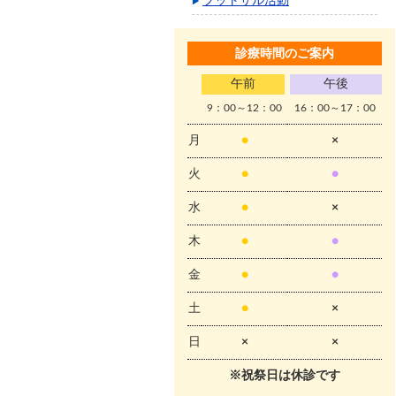
フットサル活動
診療時間のご案内
午前
午後
9：00～12：00
16：00～17：00
月
●
×
火
●
●
水
●
×
木
●
●
金
●
●
土
●
×
日
×
×
※祝祭日は休診です