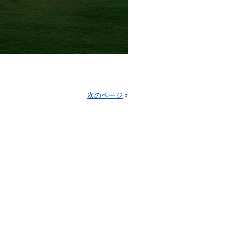
次のページ
»