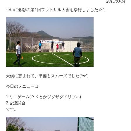
2015/03/14
ついに念願の第1回フットサル大会を挙行しました☆*。
天候に恵まれて、準備もスムーズでした(^v^)
今日のメニューは
1.ミニゲーム(ＰＫとかジグザグドリブル)
2.交流試合
です。