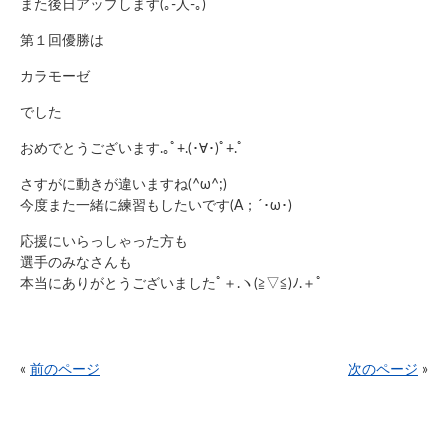
また後日アップします(｡-人-｡)
第１回優勝は
カラモーゼ
でした
おめでとうございます.｡ﾟ+.(･∀･)ﾟ+.ﾟ
さすがに動きが違いますね(^ω^;)
今度また一緒に練習もしたいです(A；´･ω･)
応援にいらっしゃった方も
選手のみなさんも
本当にありがとうございましたﾟ＋.ヽ(≧▽≦)ﾉ.＋ﾟ
«
前のページ
次のページ
»