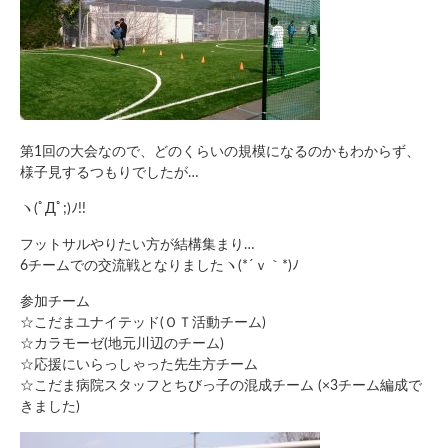
第1回の大会なので、どのくらいの規模になるのかもわからず、
様子見するつもりでしたが…
ヽ(ﾟДﾟ;)ﾉ!!
フットサルやりたい方が結構集まり…
6チームでの交流戦となりましたヽ(*´ｖ｀*)ﾉ
参加チーム
☆こだまユナイテッド(ＯＴ活動チーム)
☆カラモーゼ(地元川辺のチーム)
☆応援にいらっしゃった先生方チーム
☆こだま病院スタッフとちびっ子の混成チーム (×3チーム編成で
きました)