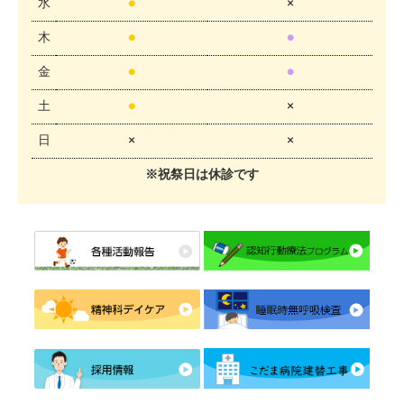
水
●
×
木
●
●
金
●
●
土
●
×
日
×
×
※祝祭日は休診です