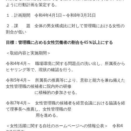
ように行動計画を策定する。
１．計画期間 令和4年4月1日～令和8年3月31日
２．課 題 全体の男女構成比に対して管理職における女性の
割合が低い
目標：管理職に占める女性労働者の割合を45％以上にする
＜取組内容と実施期間＞
令和4年4月～ 職場環境に関する問題点の洗い出し、所属長から
ヒヤリング等で、現状の確認を行う。
令和5年4月～ 所属長の推薦等により、意欲と能力を兼ね備えた
女性管理職の候補者に院内外の研修
に積極的の参加させる。
令和7年4月～ 女性管理職の候補者を経営会議における協議を経
て理事長へ推薦し、女性管理職の登
用を進める。
＜女性活躍に関する自社のホームページへの情報公表＞ 令和4