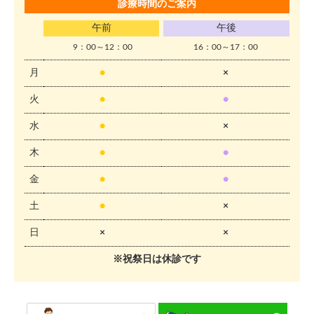
診療時間のご案内
午前
午後
9：00～12：00
16：00～17：00
月
●
×
火
●
●
水
●
×
木
●
●
金
●
●
土
●
×
日
×
×
※祝祭日は休診です