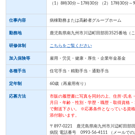
（1）8時30分～17時30分 （2）17時30分～
仕事内容
病棟勤務または高齢者グループホーム
勤務地
鹿児島県南九州市川辺町田部田3525番地（
研修体制
こちらをご覧ください
加入保険等
雇用・労災・健康・厚生・企業年金基金
各種手当
住宅手当・精勤手当・通勤手当
定年制
60歳（再雇用有り）
応募方法
市販の履歴書に写真を同封の上、住所･氏名・
月日・年齢・性別・学歴・職歴・取得資格・
で郵送下さい。 ※応募条件となっている資
添付願います。
〒897-0221 鹿児島県南九州市川辺町田部
病院 電話番号 0993-56-4111 （メール