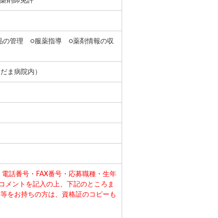
】薬剤師免許
品の管理 ○服薬指導 ○薬剤情報の収
こだま病院内）
電話番号・FAX番号・応募職種・生年
コメントを記入の上、下記のところま
格等をお持ちの方は、資格証のコピーも