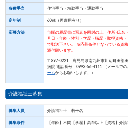
各種手当
住宅手当・精勤手当・通勤手当
定年制
60歳（再雇用有り）
応募方法
市販の履歴書に写真を同封の上、住所･氏名・
月日・年齢・性別・学歴・職歴・取得資格・
で郵送下さい。 ※応募条件となっている資
添付願います。
〒897-0221 鹿児島県南九州市川辺町田部
病院 電話番号 0993-56-4111 （メール
ーム
からお願いします。）
介護福祉士募集
募集人員
介護福祉士 若干名
募集条件
【年齢】不問【学歴】高卒以上【資格】介護