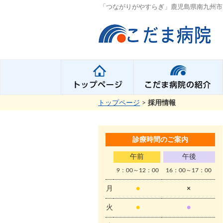
「つながりがやすらぎ」鹿児島県南九州市
トップページ
>
採用情報
診療時間のご案内
午前
午後
9：00～12：00
16：00～17：00
月
●
×
火
●
●