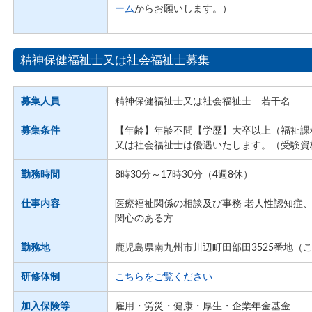
ーム
からお願いします。）
精神保健福祉士又は社会福祉士募集
募集人員
精神保健福祉士又は社会福祉士 若干名
募集条件
【年齢】年齢不問【学歴】大卒以上（福祉
又は社会福祉士は優遇いたします。（受験資
勤務時間
8時30分～17時30分（4週8休）
仕事内容
医療福祉関係の相談及び事務 老人性認知症
関心のある方
勤務地
鹿児島県南九州市川辺町田部田3525番地（
研修体制
こちらをご覧ください
加入保険等
雇用・労災・健康・厚生・企業年金基金