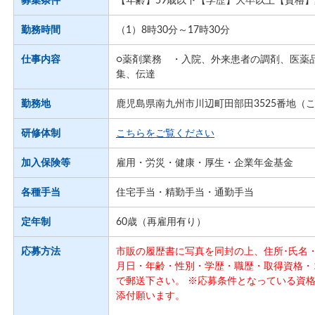
募集条件
【年齢】59歳以下【学歴】大卒以上【資格
勤務時間
（1）8時30分～17時30分
仕事内容
○薬剤業務 ・入院、外来患者の調剤、医薬
集、伝達
勤務地
鹿児島県南九州市川辺町田部田3525番地（
研修体制
こちらをご覧ください
加入保険等
雇用・労災・健康・厚生・企業年金基金
各種手当
住宅手当・精勤手当・通勤手当
定年制
60歳（再雇用有り）
応募方法
市販の履歴書に写真を同封の上、住所･氏名・
月日・年齢・性別・学歴・職歴・取得資格・
で郵送下さい。 ※応募条件となっている資
添付願います。