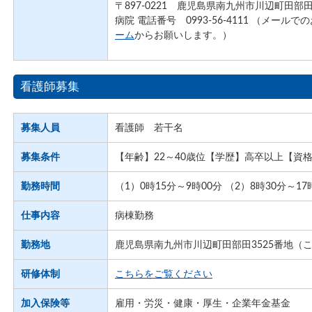
〒897-0221 鹿児島県南九州市川辺町田部
病院 電話番号 0993-56-4111 （メール
ーム
からお願いします。）
看護師募集
募集人員
看護師 若干名
募集条件
【年齢】22～40歳位【学歴】高卒以上【資
勤務時間
（1）0時15分～9時00分 （2）8時30分～17
仕事内容
病棟勤務
勤務地
鹿児島県南九州市川辺町田部田3525番地（
研修体制
こちらをご覧ください
加入保険等
雇用・労災・健康・厚生・企業年金基金