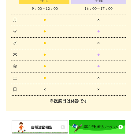
午前
午後
9：00～12：00
16：00～17：00
月
●
×
火
●
●
水
●
×
木
●
●
金
●
●
土
●
×
日
×
×
※祝祭日は休診です