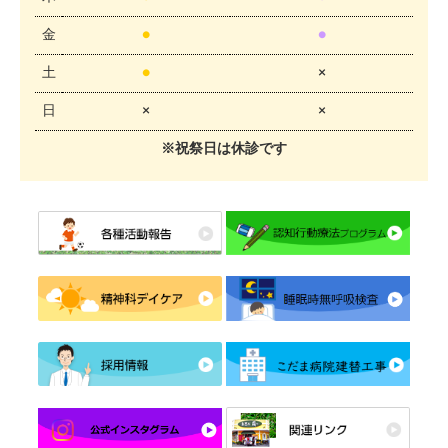
金
●
●
土
●
×
日
×
×
※祝祭日は休診です