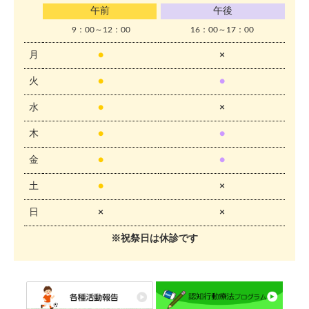
午前
午後
9：00～12：00
16：00～17：00
月
●
×
火
●
●
水
●
×
木
●
●
金
●
●
土
●
×
日
×
×
※祝祭日は休診です