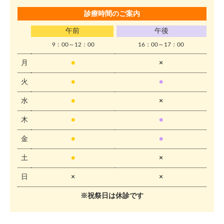
診療時間のご案内
午前
午後
9：00～12：00
16：00～17：00
月
●
×
火
●
●
水
●
×
木
●
●
金
●
●
土
●
×
日
×
×
※祝祭日は休診です