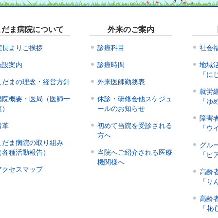
こだま病院について
外来のご案内
院長よりご挨拶
診療科目
社会
施設案内
診療時間
地域
「に
こだまの理念・経営方針
外来医師勤務表
就労
病院概要・医局（医師一
休診・研修会他スケジュ
「ゆ
覧）
ールのお知らせ
障害
沿革
初めて当院を受診される
「ウ
方へ
こだま病院の取り組み
グル
（各種活動報告）
当院へご紹介される医療
「ピ
機関様へ
アクセスマップ
高齢
「り
高齢
「花