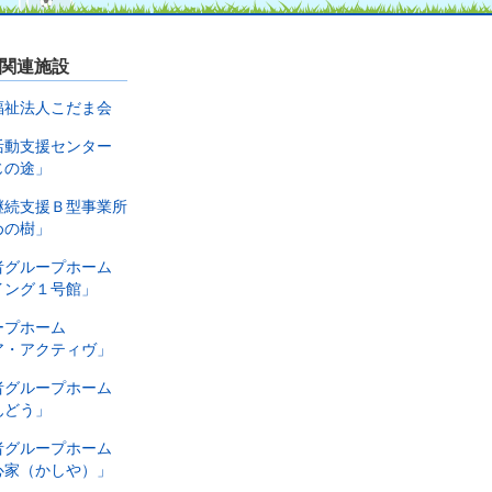
関連施設
福祉法人こだま会
活動支援センター
じの途」
継続支援Ｂ型事業所
めの樹」
者グループホーム
イング１号館」
ープホーム
ア・アクティヴ」
者グループホーム
んどう」
者グループホーム
心家（かしや）」