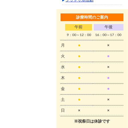
フットサル活動
診療時間のご案内
午前
午後
9：00～12：00
16：00～17：00
月
●
×
火
●
●
水
●
×
木
●
●
金
●
●
土
●
×
日
×
×
※祝祭日は休診です