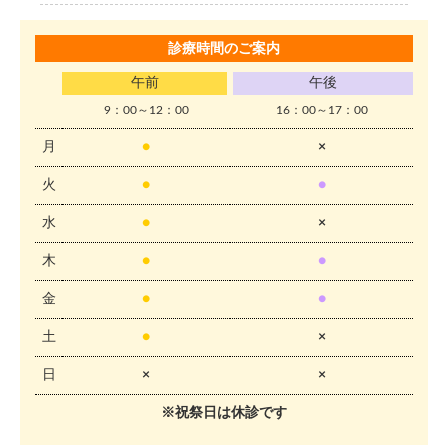
診療時間のご案内
午前
午後
9：00～12：00
16：00～17：00
月
●
×
火
●
●
水
●
×
木
●
●
金
●
●
土
●
×
日
×
×
※祝祭日は休診です