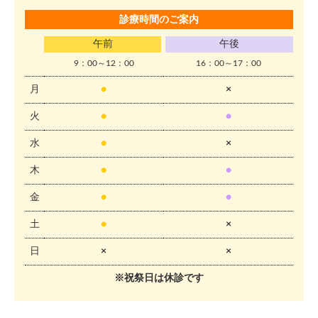
診療時間のご案内
午前
午後
9：00～12：00
16：00～17：00
月
●
×
火
●
●
水
●
×
木
●
●
金
●
●
土
●
×
日
×
×
※祝祭日は休診です