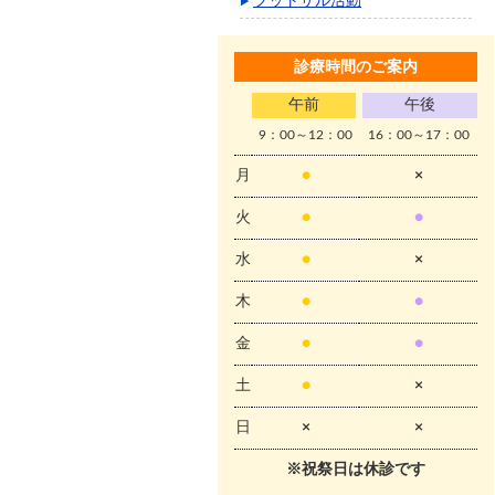
フットサル活動
診療時間のご案内
午前
午後
9：00～12：00
16：00～17：00
月
●
×
火
●
●
水
●
×
木
●
●
金
●
●
土
●
×
日
×
×
※祝祭日は休診です