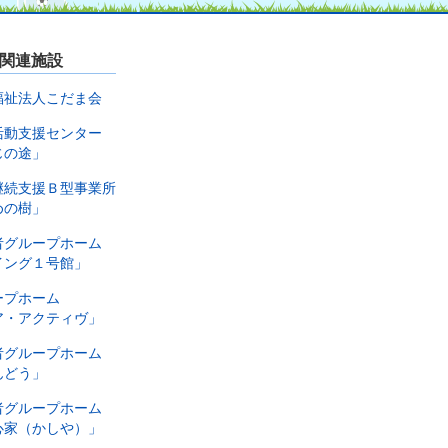
関連施設
福祉法人こだま会
活動支援センター
じの途」
継続支援Ｂ型事業所
めの樹」
者グループホーム
イング１号館」
ープホーム
ア・アクティヴ」
者グループホーム
んどう」
者グループホーム
心家（かしや）」