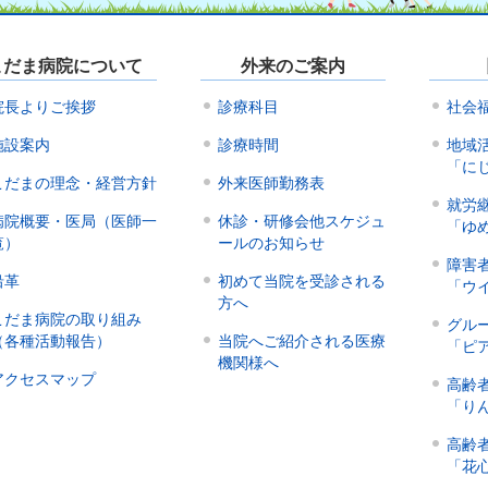
こだま病院について
外来のご案内
院長よりご挨拶
診療科目
社会
施設案内
診療時間
地域
「に
こだまの理念・経営方針
外来医師勤務表
就労
病院概要・医局（医師一
休診・研修会他スケジュ
「ゆ
覧）
ールのお知らせ
障害
沿革
初めて当院を受診される
「ウ
方へ
こだま病院の取り組み
グル
（各種活動報告）
当院へご紹介される医療
「ピ
機関様へ
アクセスマップ
高齢
「り
高齢
「花