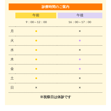
診療時間のご案内
午前
午後
9：00～12：00
16：00～17：00
月
●
×
火
●
●
水
●
×
木
●
●
金
●
●
土
●
×
日
×
×
※祝祭日は休診です