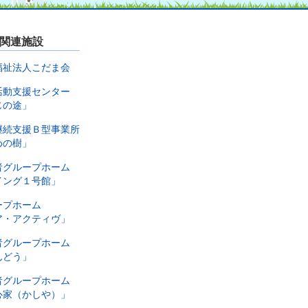
関連施設
福祉法人こだま会
活動支援センター
じの途」
継続支援Ｂ型事業所
めの樹」
者グループホーム
イング１号館」
ープホーム
ア・アクティヴ」
者グループホーム
んどう」
者グループホーム
心家（かしや）」