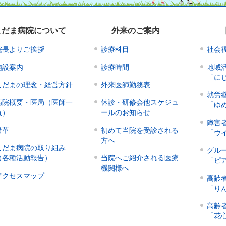
こだま病院について
外来のご案内
院長よりご挨拶
診療科目
社会
施設案内
診療時間
地域
「に
こだまの理念・経営方針
外来医師勤務表
就労
病院概要・医局（医師一
休診・研修会他スケジュ
「ゆ
覧）
ールのお知らせ
障害
沿革
初めて当院を受診される
「ウ
方へ
こだま病院の取り組み
グル
（各種活動報告）
当院へご紹介される医療
「ピ
機関様へ
アクセスマップ
高齢
「り
高齢
「花