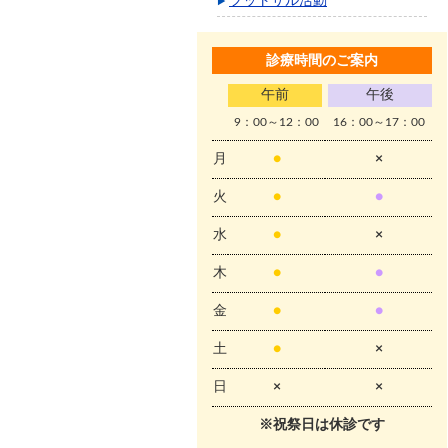
フットサル活動
診療時間のご案内
午前
午後
9：00～12：00
16：00～17：00
月
●
×
火
●
●
水
●
×
木
●
●
金
●
●
土
●
×
日
×
×
※祝祭日は休診です