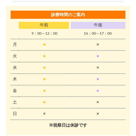
診療時間のご案内
午前
午後
9：00～12：00
16：00～17：00
月
●
×
火
●
●
水
●
×
木
●
●
金
●
●
土
●
×
日
×
×
※祝祭日は休診です