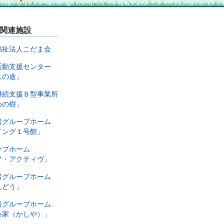
関連施設
福祉法人こだま会
活動支援センター
じの途」
継続支援Ｂ型事業所
めの樹」
者グループホーム
イング１号館」
ープホーム
ア・アクティヴ」
者グループホーム
んどう」
者グループホーム
心家（かしや）」