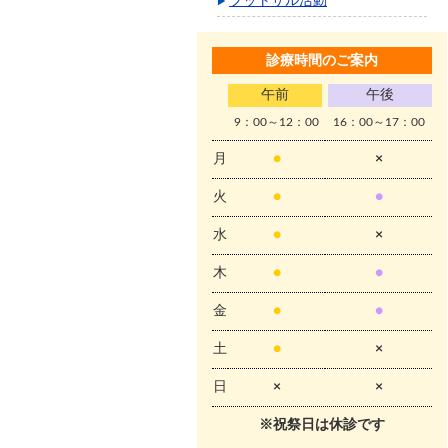
フットサル活動
診療時間のご案内
午前
午後
9：00～12：00
16：00～17：00
月
●
×
火
●
●
水
●
×
木
●
●
金
●
●
土
●
×
日
×
×
※祝祭日は休診です