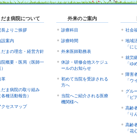
こだま病院について
外来のご案内
院長よりご挨拶
診療科目
社会
施設案内
診療時間
地域
「に
こだまの理念・経営方針
外来医師勤務表
就労
病院概要・医局（医師一
休診・研修会他スケジュ
「ゆ
覧）
ールのお知らせ
障害
沿革
初めて当院を受診される
「ウ
方へ
こだま病院の取り組み
グル
（各種活動報告）
当院へご紹介される医療
「ピ
機関様へ
アクセスマップ
高齢
「り
高齢
「花