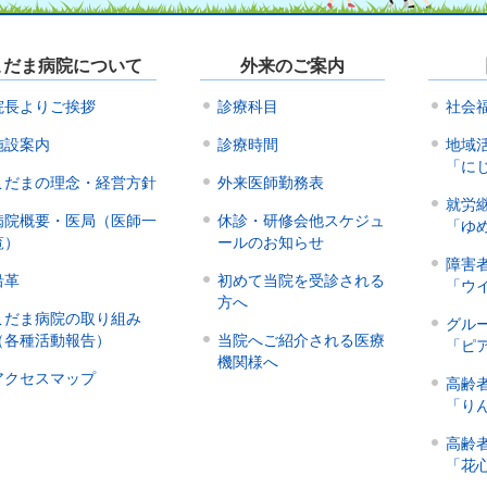
こだま病院について
外来のご案内
院長よりご挨拶
診療科目
社会
施設案内
診療時間
地域
「に
こだまの理念・経営方針
外来医師勤務表
就労
病院概要・医局（医師一
休診・研修会他スケジュ
「ゆ
覧）
ールのお知らせ
障害
沿革
初めて当院を受診される
「ウ
方へ
こだま病院の取り組み
グル
（各種活動報告）
当院へご紹介される医療
「ピ
機関様へ
アクセスマップ
高齢
「り
高齢
「花