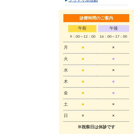
フットサル活動
診療時間のご案内
午前
午後
9：00～12：00
16：00～17：00
月
●
×
火
●
●
水
●
×
木
●
●
金
●
●
土
●
×
日
×
×
※祝祭日は休診です