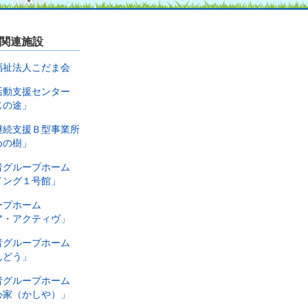
関連施設
福祉法人こだま会
活動支援センター
じの途」
継続支援Ｂ型事業所
めの樹」
者グループホーム
イング１号館」
ープホーム
ア・アクティヴ」
者グループホーム
んどう」
者グループホーム
心家（かしや）」