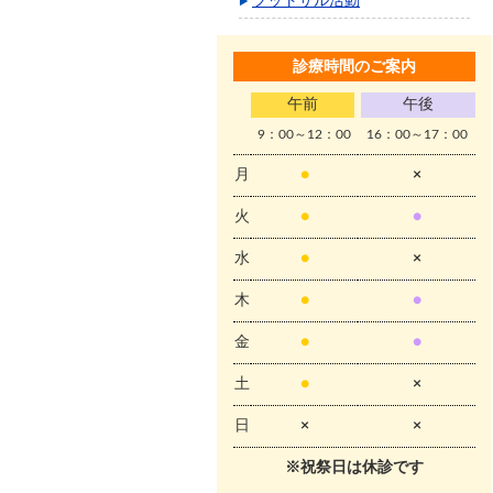
フットサル活動
診療時間のご案内
午前
午後
9：00～12：00
16：00～17：00
月
●
×
火
●
●
水
●
×
木
●
●
金
●
●
土
●
×
日
×
×
※祝祭日は休診です