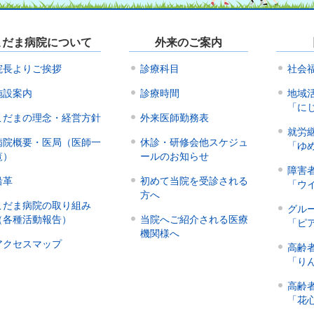
こだま病院について
外来のご案内
院長よりご挨拶
診療科目
社会
施設案内
診療時間
地域
「に
こだまの理念・経営方針
外来医師勤務表
就労
病院概要・医局（医師一
休診・研修会他スケジュ
「ゆ
覧）
ールのお知らせ
障害
沿革
初めて当院を受診される
「ウ
方へ
こだま病院の取り組み
グル
（各種活動報告）
当院へご紹介される医療
「ピ
機関様へ
アクセスマップ
高齢
「り
高齢
「花