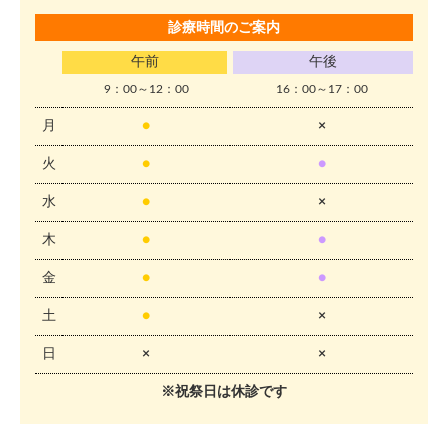
診療時間のご案内
午前
午後
9：00～12：00
16：00～17：00
月
●
×
火
●
●
水
●
×
木
●
●
金
●
●
土
●
×
日
×
×
※祝祭日は休診です