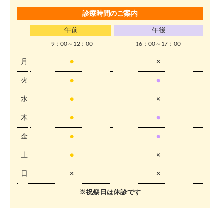
診療時間のご案内
午前
午後
9：00～12：00
16：00～17：00
月
●
×
火
●
●
水
●
×
木
●
●
金
●
●
土
●
×
日
×
×
※祝祭日は休診です