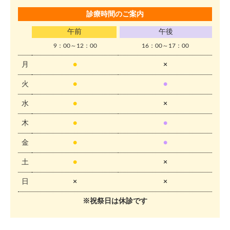
診療時間のご案内
午前
午後
9：00～12：00
16：00～17：00
月
●
×
火
●
●
水
●
×
木
●
●
金
●
●
土
●
×
日
×
×
※祝祭日は休診です