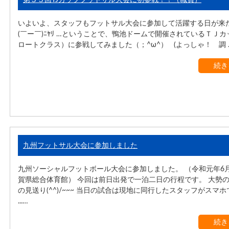
いよいよ、スタッフもフットサル大会に参加して活躍する日が来
(￣ー￣)ﾆﾔﾘ …ということで、鴨池ドームで開催されているＴＪ
ロートクラス）に参戦してみました（；^ω^） (よっしゃ！ 調 ..
続き
九州フットサル大会に参加しました
九州ソーシャルフットボール大会に参加しました。 （令和元年6月
賀県総合体育館） 今回は前日出発で一泊二日の行程です。 大勢
の見送り(^^)/~~~ 当日の試合は現地に同行したスタッフがスマ
...…
続き