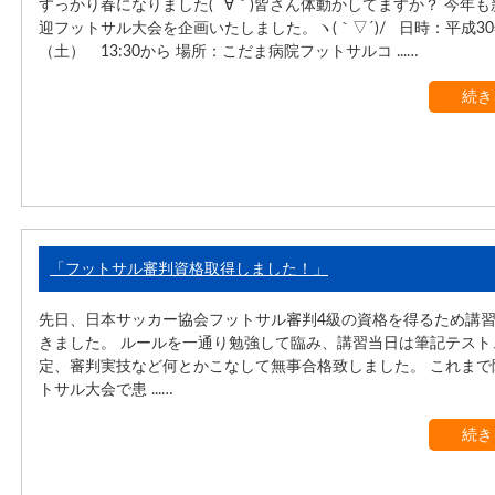
すっかり春になりました( ´∀｀)皆さん体動かしてますか？ 今年
迎フットサル大会を企画いたしました。ヽ(｀▽´)/ 日時：平成30
（土） 13:30から 場所：こだま病院フットサルコ ...…
続き
「フットサル審判資格取得しました！」
先日、日本サッカー協会フットサル審判4級の資格を得るため講
きました。 ルールを一通り勉強して臨み、講習当日は筆記テスト
定、審判実技など何とかこなして無事合格致しました。 これまで
トサル大会で患 ...…
続き