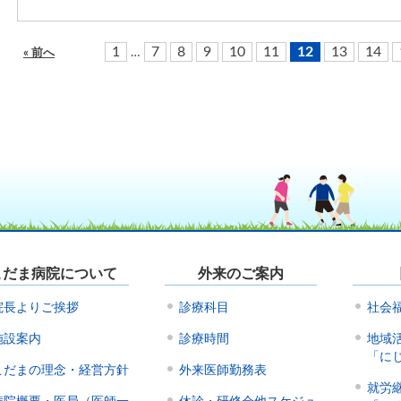
1
7
8
9
10
11
12
13
14
…
« 前へ
こだま病院について
外来のご案内
院長よりご挨拶
診療科目
社会
施設案内
診療時間
地域
「に
こだまの理念・経営方針
外来医師勤務表
就労