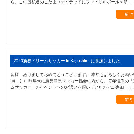
ら、この度私達のこだまユナイテッドにフットサルボールを頂 ...
続き
2020新春ドリームサッカー in Kagoshimaに参加しました
皆様 あけましておめでとうございます。 本年もよろしくお願い
m(_ _)m 昨年末に鹿児島県サッカー協会の方から、毎年恒例の
ムサッカー」のイベントへのお誘いを頂いていたので… 参加して ..
続き