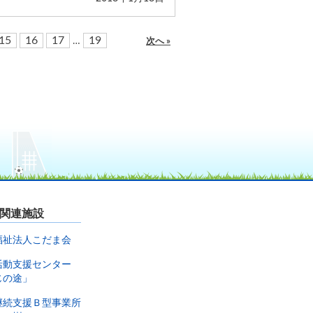
15
16
17
19
…
次へ »
関連施設
福祉法人こだま会
活動支援センター
じの途」
継続支援Ｂ型事業所