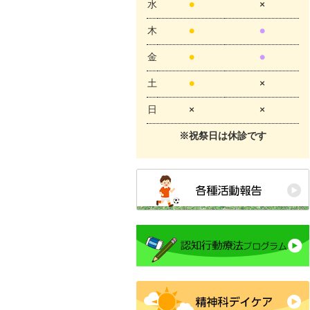
水
●
×
木
●
●
金
●
●
土
●
×
日
×
×
※祝祭日は休診です