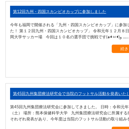
第12回九州・四国スカンビオカップに参加しました
今年も福岡で開催される「九州・四国スカンビオカップ」に参加
た！ 第１２回九州・四国スカンビオカップ」 令和元年１２月８日
岡大学サッカー場 今回は１０名の選手団で挑戦です(๑•̀ㅂ•́)و ...…
続き
第45回九州集団療法研究会で当院のフットサル活動を発表いた
第45回九州集団療法研究会に参加してきました。 日時：令和元年1
（土） 場所：熊本保健科学大学 九州集団療法研究会に所属する
それぞれ発表があり、今年度は当院のフットサル活動の取り組みを発 