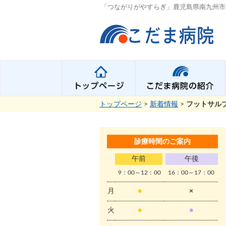
「つながりがやすらぎ」鹿児島県南九州市
トップページ
>
新着情報
>
フットサル
診療時間のご案内
午前
午後
9：00～12：00
16：00～17：00
月
●
×
火
●
●