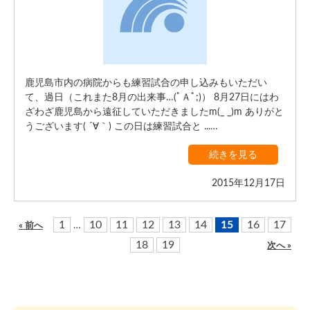
鹿児島市内の病院からも練習試合の申し込みもいただい
て、過日（これまた8月の出来事…(ﾟＡﾟ;)） 8月27日にはわ
ざわざ鹿児島から遠征していただきましたm(_ _)m ありがと
うございます( ´∀｀) この日は練習試合と ...…
続きを見る
2015年12月17日
1
10
11
12
13
14
15
16
17
…
« 前へ
18
19
次へ »