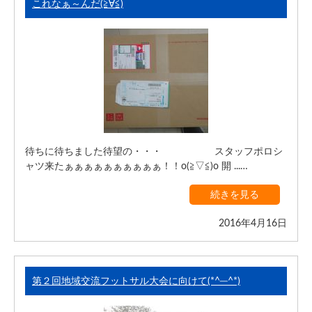
これなぁ～んだ(≧∀≦)
待ちに待ちました待望の・・・ スタッフポロシ
ャツ来たぁぁぁぁぁぁぁぁぁぁ！！o(≧▽≦)o 開 ...…
続きを見る
2016年4月16日
第２回地域交流フットサル大会に向けて(*^─^*)