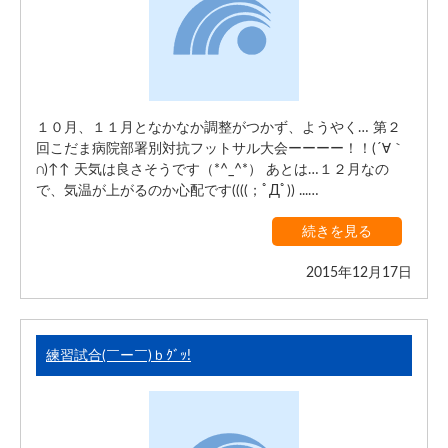
１０月、１１月となかなか調整がつかず、ようやく… 第２
回こだま病院部署別対抗フットサル大会ーーーー！！(´∀｀
∩)↑↑ 天気は良さそうです（*^_^*） あとは…１２月なの
で、気温が上がるのか心配です((((；ﾟДﾟ)) ...…
続きを見る
2015年12月17日
練習試合(￣ー￣)ｂｸﾞｯ!