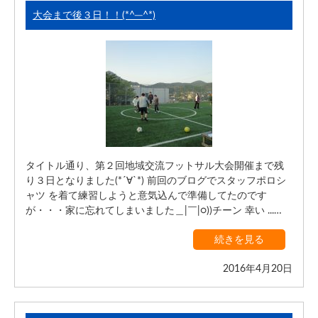
大会まで後３日！！(*^─^*)
タイトル通り、第２回地域交流フットサル大会開催まで残
り３日となりました(*´∀`*) 前回のブログでスタッフポロシ
ャツ を着て練習しようと意気込んで準備してたのです
が・・・家に忘れてしまいました＿|￣|○))チーン 幸い ...…
続きを見る
2016年4月20日