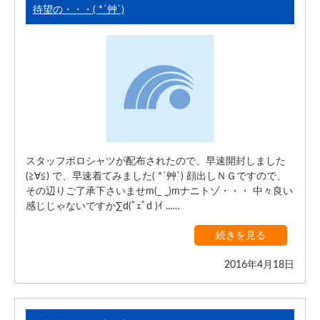
待望の・・・( *´艸`)
スタッフポロシャツが配布されたので、早速開封しました
(≧∀≦) で、早速着てみました( *´艸`) 顔出しＮＧですので、
その辺りご了承下さいませm(_ _)mナニトゾ・・・ 中々良い
感じじゃないですか∑d(ﾟｪﾟd )ｲ ...…
続きを見る
2016年4月18日