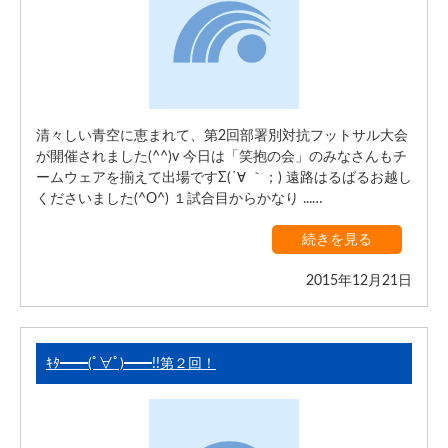
清々しい青空に恵まれて、第2回部署別対抗フットサル大会
が開催されました(^^)v 今日は「笑抱の会」のみなさんもチ
ームウェアを揃えて出場ですΣ(´∀ ｀；) 遠路はるばるお越し
くださいました(^O^) １試合目からかなり ...…
続きを見る
2015年12月21日
ｷﾀ━━(ﾟ∀ﾟ)━━!!第２回！