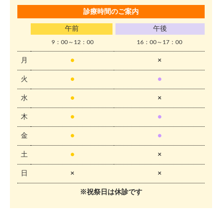
診療時間のご案内
午前
午後
9：00～12：00
16：00～17：00
月
●
×
火
●
●
水
●
×
木
●
●
金
●
●
土
●
×
日
×
×
※祝祭日は休診です