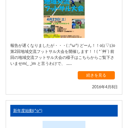
報告が遅くなりましたが・・・( ;^ω^) どーん！！o(≧▽≦)o
第2回地域交流フットサル大会を開催します！！( *´艸`) 前
回の地域交流フットサル大会の様子はこちらからご覧下さ
いませm(_ _)m と言うわけで、 ...…
続きを見る
2016年4月8日
新年度始動(^o^)