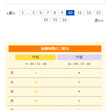
1
5
6
7
8
9
10
11
12
13
…
« 前へ
14
15
16
次へ »
診療時間のご案内
午前
午後
9：00～12：00
16：00～17：00
月
●
×
火
●
●
水
●
×
木
●
●