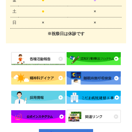
金
●
●
土
●
×
日
×
×
※祝祭日は休診です