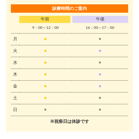
診療時間のご案内
午前
午後
9：00～12：00
16：00～17：00
月
●
×
火
●
●
水
●
×
木
●
●
金
●
●
土
●
×
日
×
×
※祝祭日は休診です