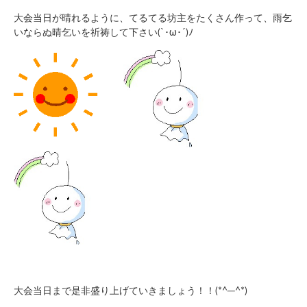
大会当日が晴れるように、てるてる坊主をたくさん作って、雨乞
いならぬ晴乞いを祈祷して下さい(`･ω･´)ﾉ
大会当日まで是非盛り上げていきましょう！！(*^─^*)