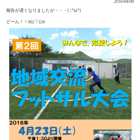
2016/04/08
報告が遅くなりましたが・・・( ;^ω^)
どーん！！o(≧▽≦)o