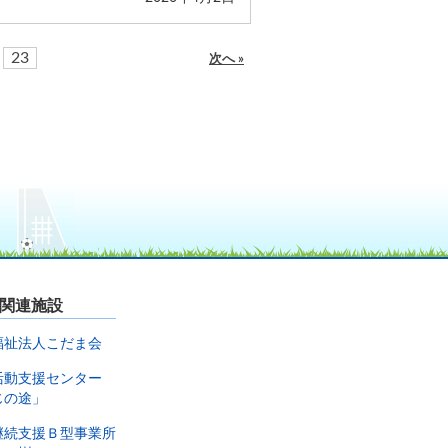
23
次へ »
関連施設
福祉法人こだま会
活動支援センター
じの途」
継続支援Ｂ型事業所