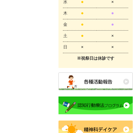
水
●
×
木
●
●
金
●
●
土
●
×
日
×
×
※祝祭日は休診です