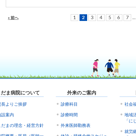
1
2
3
4
5
6
7
…
« 前へ
こだま病院について
外来のご案内
院長よりご挨拶
診療科目
社会
施設案内
診療時間
地域
「に
こだまの理念・経営方針
外来医師勤務表
就労