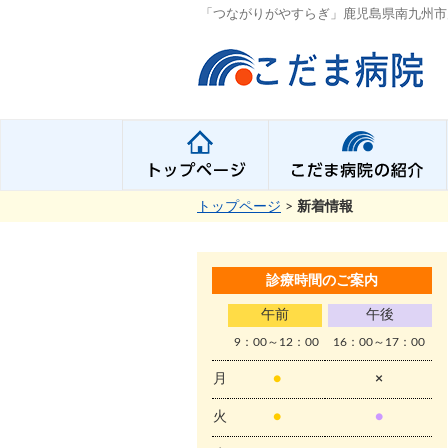
「つながりがやすらぎ」鹿児島県南九州市
トップページ
>
新着情報
診療時間のご案内
午前
午後
9：00～12：00
16：00～17：00
月
●
×
火
●
●